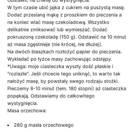
Odstawić na chwilę do wystygnięcia.
W tym czasie ubić jajka z cukrem na puszystą masę.
Dodać przesianą mąkę z proszkiem do pieczenia a
na koniec wlać masę czekoladową. Wszystko
delikatnie zmiksować lub wymieszać. Dodać
pokruszoną czekoladę (150 g). Odstawić na 10 minut
aż masa zgęstnieje (nie krócej, nie dłużej).
Na dwóch blaszkach rozłożyć papier do pieczenia.
Wykładać po łyżce masy zachowując odstępy.
*Uwaga: moje ciasteczka wyszły dość płaskie i
"rozlazłe". Jeśli chcecie tego uniknąć, to warto tak
nałożyć masę, by powstały swego rodzaju stożki.
Pieczemy 8-10 minut (tem. 180 stopni) aż ciasteczka
popękają. Odstawiamy do całkowitego
wystygnięcia.
Masa orzechowa:
280 g masła orzechowego