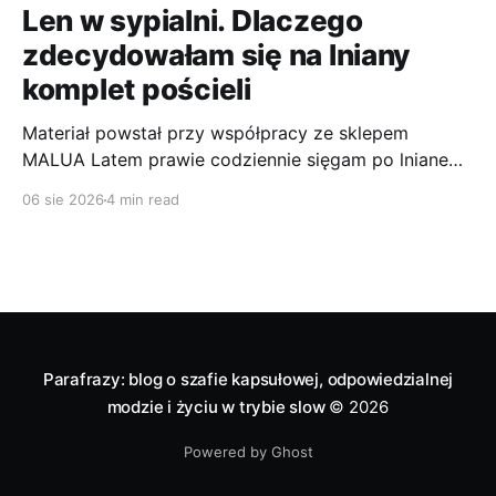
Len w sypialni. Dlaczego
zdecydowałam się na lniany
komplet pościeli
Materiał powstał przy współpracy ze sklepem
MALUA Latem prawie codziennie sięgam po lniane
ubrania. Len to jeden z tych materiałów, które
06 sie 2026
4 min read
najlepiej sprawdzają mi się podczas wysokich
temperatur. Jest przewiewny, wygodny, szlachetnie
wygląda i jest bardzo wytrzymały. Jako osoba, która
poci się dość intensywnie (taka już moja natura), jest
dla
Parafrazy: blog o szafie kapsułowej, odpowiedzialnej
modzie i życiu w trybie slow
© 2026
Powered by Ghost