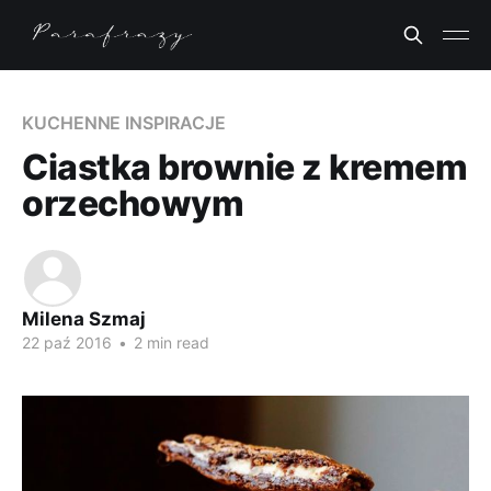
KUCHENNE INSPIRACJE
Ciastka brownie z kremem
orzechowym
Milena Szmaj
22 paź 2016
•
2 min read