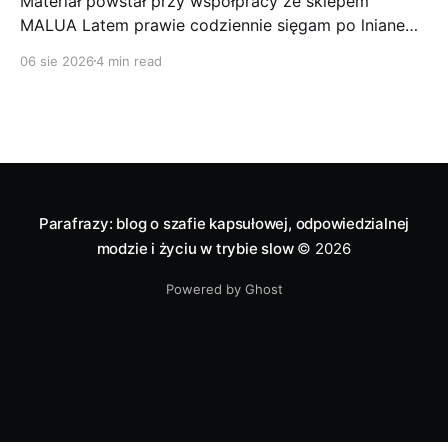
Materiał powstał przy współpracy ze sklepem
MALUA Latem prawie codziennie sięgam po lniane
ubrania. Len to jeden z tych materiałów, które
06 sie 2026
4 min read
najlepiej sprawdzają mi się podczas wysokich
temperatur. Jest przewiewny, wygodny, szlachetnie
wygląda i jest bardzo wytrzymały. Jako osoba, która
poci się dość intensywnie (taka już moja natura), jest
dla
Parafrazy: blog o szafie kapsułowej, odpowiedzialnej
modzie i życiu w trybie slow
© 2026
Powered by Ghost