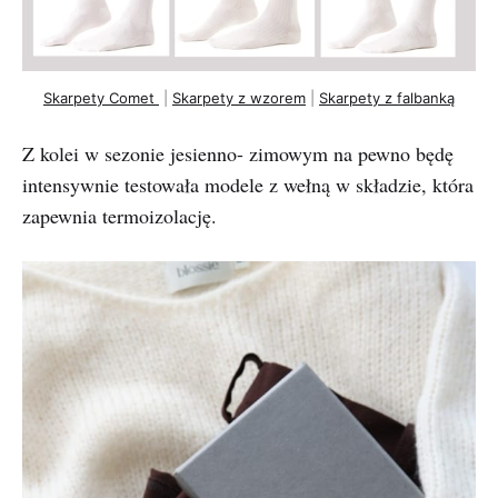
Skarpety Comet 
 | 
Skarpety z wzorem
 | 
Skarpety z falbanką
Z kolei w sezonie jesienno- zimowym na pewno będę
intensywnie testowała modele z wełną w składzie, która
zapewnia termoizolację.