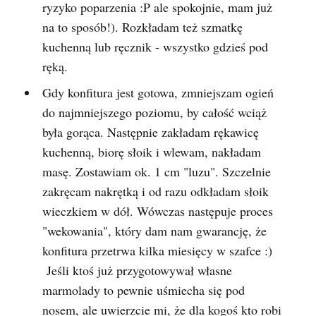
ryzyko poparzenia :P ale spokojnie, mam już
na to sposób!). Rozkładam też szmatkę
kuchenną lub ręcznik - wszystko gdzieś pod
ręką.
Gdy konfitura jest gotowa, zmniejszam ogień
do najmniejszego poziomu, by całość wciąż
była gorąca. Następnie zakładam rękawicę
kuchenną, biorę słoik i wlewam, nakładam
masę. Zostawiam ok. 1 cm "luzu". Szczelnie
zakręcam nakrętką i od razu odkładam słoik
wieczkiem w dół. Wówczas następuje proces
"wekowania", który dam nam gwarancję, że
konfitura przetrwa kilka miesięcy w szafce :)
Jeśli ktoś już przygotowywał własne
marmolady to pewnie uśmiecha się pod
nosem, ale uwierzcie mi, że dla kogoś kto robi