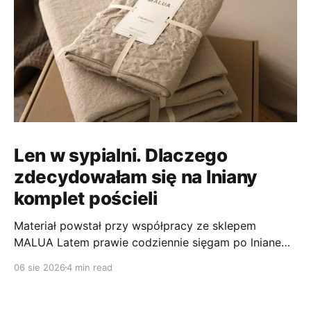
Len w sypialni. Dlaczego
zdecydowałam się na lniany
komplet pościeli
Materiał powstał przy współpracy ze sklepem
MALUA Latem prawie codziennie sięgam po lniane
ubrania. Len to jeden z tych materiałów, które
06 sie 2026
4 min read
najlepiej sprawdzają mi się podczas wysokich
temperatur. Jest przewiewny, wygodny, szlachetnie
wygląda i jest bardzo wytrzymały. Jako osoba, która