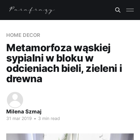
HOME DECOR
Metamorfoza wąskiej
sypialni w bloku w
odcieniach bieli, zieleni i
drewna
Milena Szmaj
31 mar 2019
•
3 min read