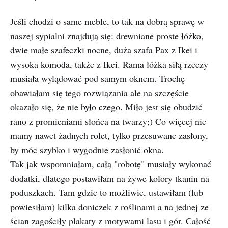
Jeśli chodzi o same meble, to tak na dobrą sprawę w
naszej sypialni znajdują się: drewniane proste łóżko,
dwie małe szafeczki nocne, duża szafa Pax z Ikei i
wysoka komoda, także z Ikei. Rama łóżka siłą rzeczy
musiała wylądować pod samym oknem. Trochę
obawiałam się tego rozwiązania ale na szczęście
okazało się, że nie było czego. Miło jest się obudzić
rano z promieniami słońca na twarzy;) Co więcej nie
mamy nawet żadnych rolet, tylko przesuwane zasłony,
by móc szybko i wygodnie zasłonić okna.
Tak jak wspomniałam, całą "robotę" musiały wykonać
dodatki, dlatego postawiłam na żywe kolory tkanin na
poduszkach. Tam gdzie to możliwie, ustawiłam (lub
powiesiłam) kilka doniczek z roślinami a na jednej ze
ścian zagościły plakaty z motywami lasu i gór. Całość