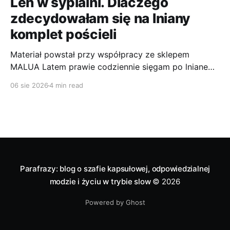
Len w sypialni. Dlaczego
zdecydowałam się na lniany
komplet pościeli
Materiał powstał przy współpracy ze sklepem
MALUA Latem prawie codziennie sięgam po lniane
ubrania. Len to jeden z tych materiałów, które
06 sie 2026
4 min read
najlepiej sprawdzają mi się podczas wysokich
temperatur. Jest przewiewny, wygodny, szlachetnie
wygląda i jest bardzo wytrzymały. Jako osoba, która
poci się dość intensywnie (taka już moja natura), jest
dla
Parafrazy: blog o szafie kapsułowej, odpowiedzialnej
modzie i życiu w trybie slow
© 2026
Powered by Ghost