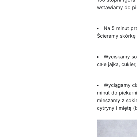
wstawiamy do pie
Na 5 minut p
Ścieramy skórkę 
Wyciskamy sok
całe jajka, cukie
Wyciągamy cia
minut do piekarn
mieszamy z sokie
cytryny i miętą (