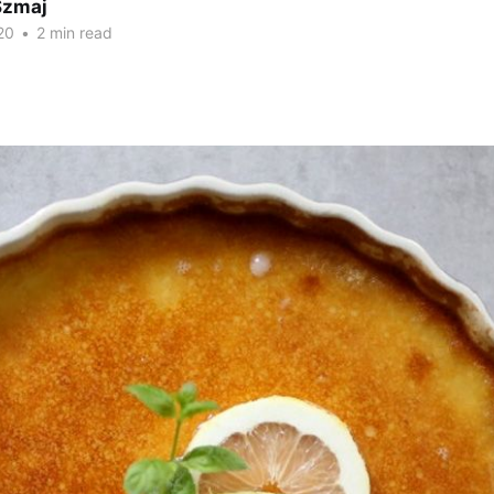
Szmaj
20
•
2 min read