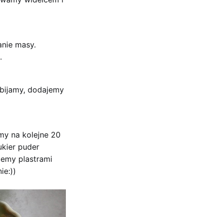
nie masy.
.
ubijamy, dodajemy
my na kolejne 20
ukier puder
jemy plastrami
ie:))