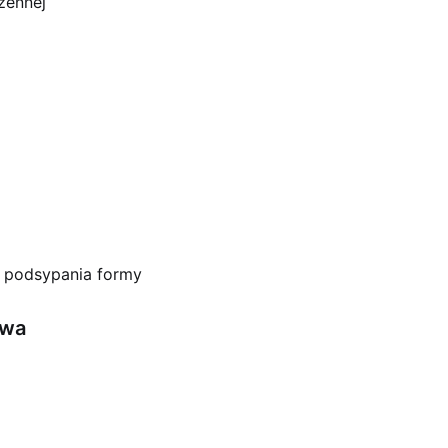
zennej
o podsypania formy
owa