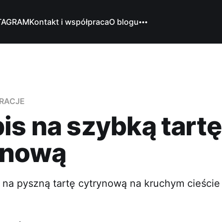
TAGRAM
Kontakt i współpraca
O blogu
IRACJE
is na szybką tartę
ynową
s na pyszną tartę cytrynową na kruchym cieście