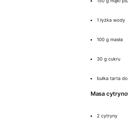
150 g mąki ps
1 łyżka wody
100 g masła
30 g cukru
bułka tarta d
Masa cytryn
2 cytryny