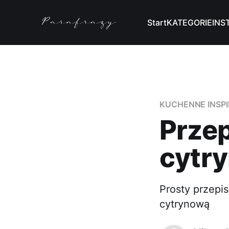
Start
KATEGORIE
INS
KUCHENNE INSP
Przep
cytr
Prosty przepi
cytrynową