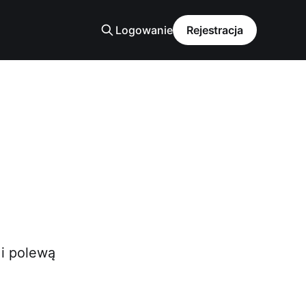
Logowanie
Rejestracja
 i polewą