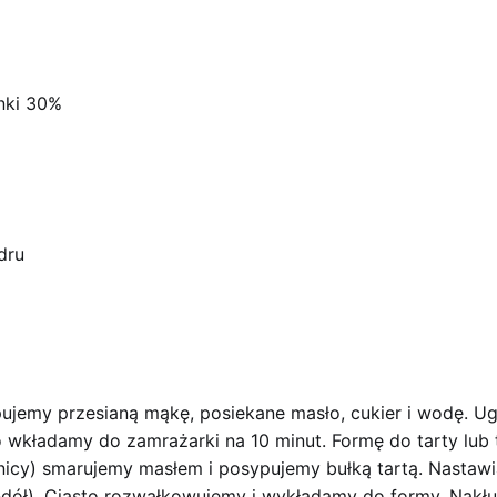
nki 30%
dru
ujemy przesianą mąkę, posiekane masło, cukier i wodę. Ug
 wkładamy do zamrażarki na 10 minut. Formę do tarty lub 
icy) smarujemy masłem i posypujemy bułką tartą. Nastawi
-dół). Ciasto rozwałkowujemy i wykładamy do formy. Nak