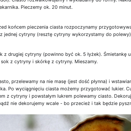
karnika. Pieczemy ok. 20 minut.
rzed końcem pieczenia ciasta rozpoczynamy przygotowywa
z jednej cytryny (resztę cytryny wykorzystamy do polewy)
 z drugiej cytryny (powinno być ok. 5 łyżek). Śmietankę 
r, sok z cytryny i skórkę z cytryny. Mieszamy.
sto, przelewamy na nie masę (jest dość płynna) i wstawia
ika. Po wyciągnięciu ciasta możemy przygotować lukier. C
m z cytryny i powstałym lukrem polewamy ciasto. Dekoru
bądź nie dekorujemy wcale - bo przecież i tak będzie pyszn