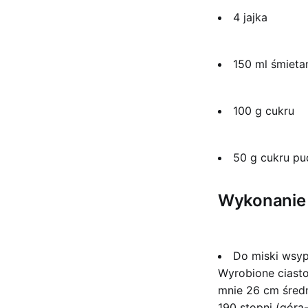
4 jajka
150 ml śmieta
100 g cukru
50 g cukru pu
Wykonanie
Do miski wsyp
Wyrobione ciasto
mnie 26 cm średn
190 stopni (góra