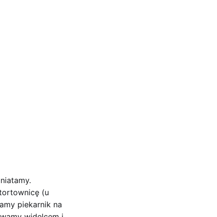
niatamy.
tortownicę (u
amy piekarnik na
łuwamy widelcem i