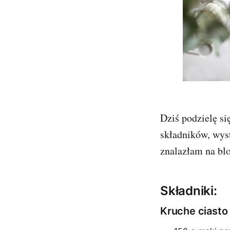
Dziś podzielę s
składników, wyst
znalazłam na bl
Składniki:
Kruche ciasto