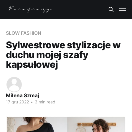
SLOW FASHION
Sylwestrowe stylizacje w
duchu mojej szafy
kapsułowej
Milena Szmaj
17 gru 2022
•
3 min read