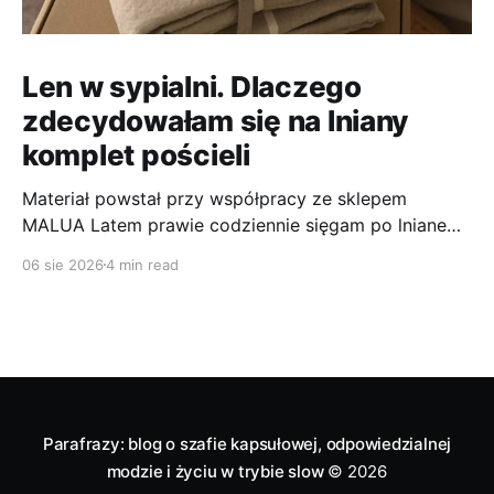
Len w sypialni. Dlaczego
zdecydowałam się na lniany
komplet pościeli
Materiał powstał przy współpracy ze sklepem
MALUA Latem prawie codziennie sięgam po lniane
ubrania. Len to jeden z tych materiałów, które
06 sie 2026
4 min read
najlepiej sprawdzają mi się podczas wysokich
temperatur. Jest przewiewny, wygodny, szlachetnie
wygląda i jest bardzo wytrzymały. Jako osoba, która
poci się dość intensywnie (taka już moja natura), jest
dla
Parafrazy: blog o szafie kapsułowej, odpowiedzialnej
modzie i życiu w trybie slow
© 2026