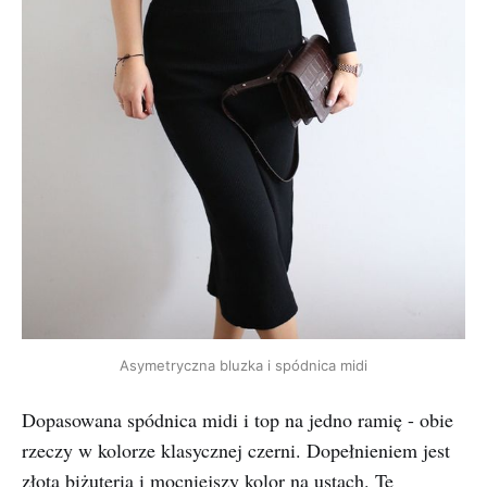
Asymetryczna bluzka i spódnica midi
Dopasowana spódnica midi i top na jedno ramię - obie
rzeczy w kolorze klasycznej czerni. Dopełnieniem jest
złota biżuteria i mocniejszy kolor na ustach. Tę