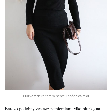
Bluzka z dekoltem w serce i spódnica midi
Bardzo podobny zestaw: zamieniłam tylko bluzkę na