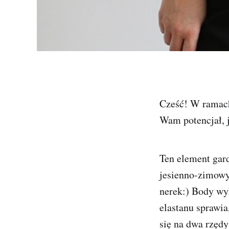
Cześć! W ramach
Wam potencjał, 
Ten element gar
jesienno-zimowy
nerek:) Body wy
elastanu sprawia
się na dwa rzęd