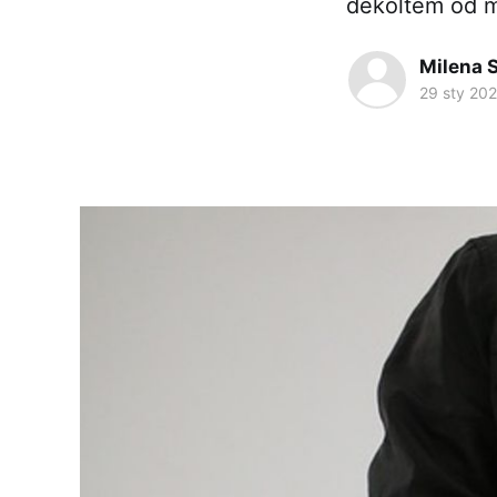
dekoltem od m
Milena 
29 sty 20