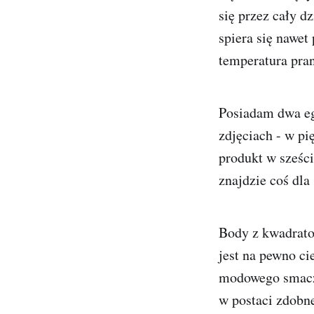
się przez cały dz
spiera się nawet
temperatura pran
Posiadam dwa eg
zdjęciach - w pi
produkt w sześci
znajdzie coś dla 
Body z kwadrato
jest na pewno c
modowego smaczk
w postaci zdobne