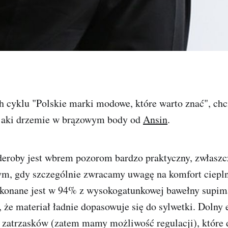
 cyklu "Polskie marki modowe, które warto znać", ch
jaki drzemie w brązowym body od
Ansin
.
deroby jest wbrem pozorom bardzo praktyczny, zwłaszc
m, gdy szczególnie zwracamy uwagę na komfort ciepl
konane jest w 94% z wysokogatunkowej bawełny supim
, że materiał ładnie dopasowuje się do sylwetki. Dolny
y zatrzasków (zatem mamy możliwość regulacji), które 