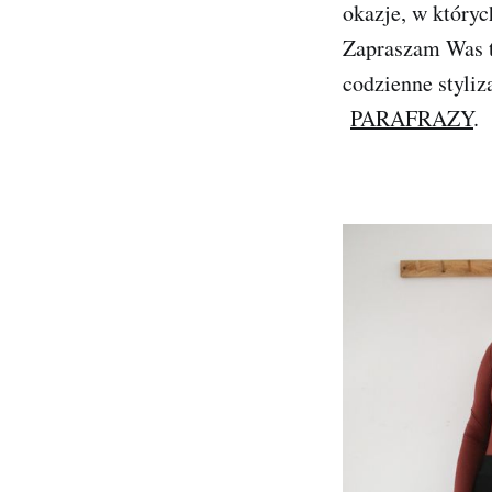
okazje, w który
Zapraszam Was t
codzienne styliz
PARAFRAZY
.