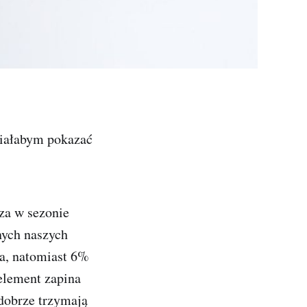
ciałabym pokazać
za w sezonie
nych naszych
a, natomiast 6%
 element zapina
dobrze trzymają