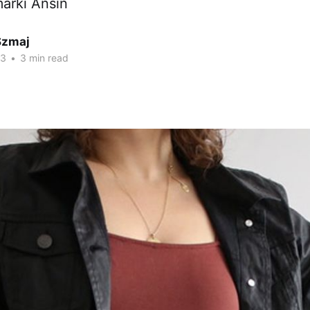
arki Ansin
Szmaj
23
•
3 min read