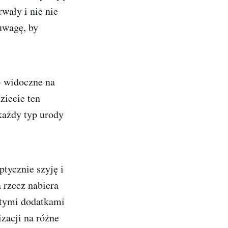
rwały i nie nie
uwagę, by
- widoczne na
ziecie ten
każdy typ urody
tycznie szyję i
 rzecz nabiera
otymi dodatkami
izacji na różne