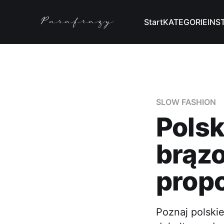
Start
KATEGORIE
INS
SLOW FASHION
Pols
brązo
propo
Poznaj polski