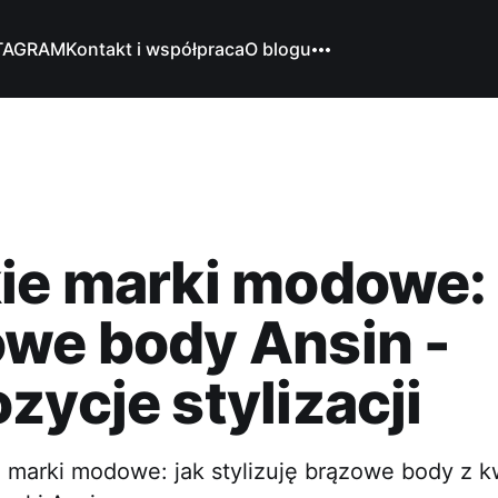
TAGRAM
Kontakt i współpraca
O blogu
kie marki modowe:
we body Ansin -
zycje stylizacji
e marki modowe: jak stylizuję brązowe body z