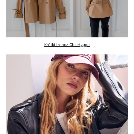
Krótki trencz ChicHygge