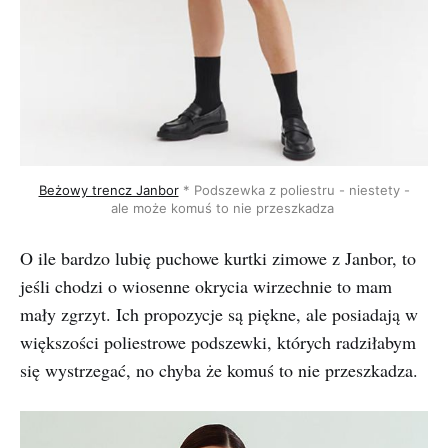
Beżowy trencz Janbor
* Podszewka z poliestru - niestety -
ale może komuś to nie przeszkadza
O ile bardzo lubię puchowe kurtki zimowe z Janbor, to
jeśli chodzi o wiosenne okrycia wirzechnie to mam
mały zgrzyt. Ich propozycje są piękne, ale posiadają w
większości poliestrowe podszewki, których radziłabym
się wystrzegać, no chyba że komuś to nie przeszkadza.