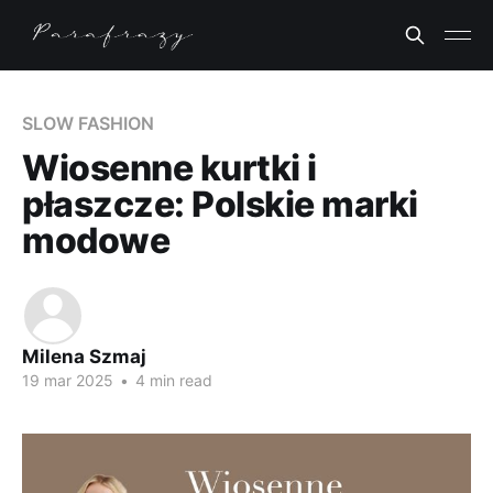
SLOW FASHION
Wiosenne kurtki i
płaszcze: Polskie marki
modowe
Milena Szmaj
19 mar 2025
•
4 min read