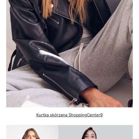
Kurtka skórzana ShoppingCenter9