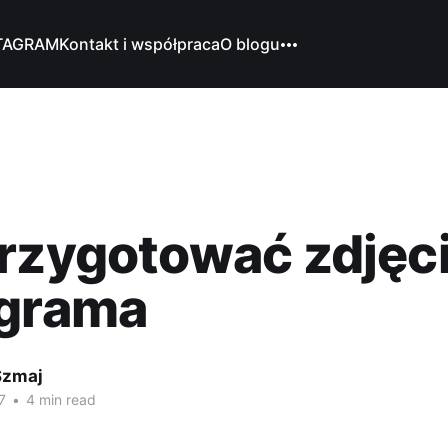
TAGRAM
Kontakt i współpraca
O blogu
rzygotować zdjęci
agrama
Szmaj
7
•
4 min read