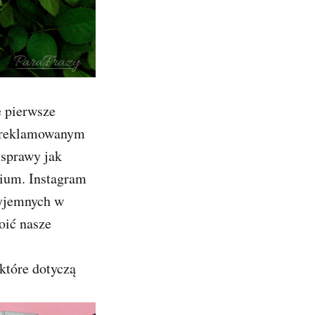
 pierwsze
na reklamowanym
 sprawy jak
dium. Instagram
zyjemnych w
oić nasze
które dotyczą