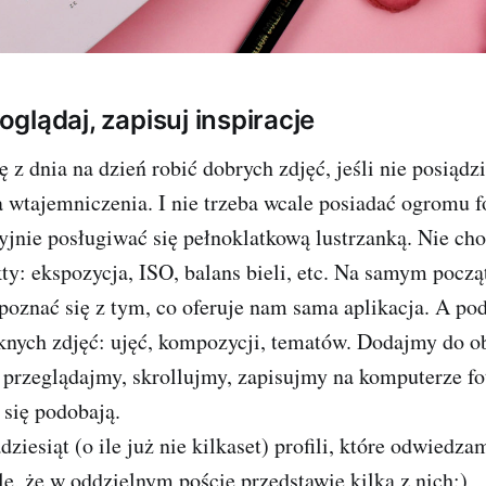
 oglądaj, zapisuj inspiracje
 z dnia na dzień robić dobrych zdjęć, jeśli nie posią
 wtajemniczenia. I nie trzeba wcale posiadać ogromu f
yjnie posługiwać się pełnoklatkową lustrzanką. Nie cho
ty: ekspozycja, ISO, balans bieli, etc. Na samym począ
poznać się z tym, co oferuje nam sama aplikacja. A po
ęknych zdjęć: ujęć, kompozycji, tematów. Dodajmy do 
, przeglądajmy, skrollujmy, zapisujmy na komputerze fot
 się podobają.
iesiąt (o ile już nie kilkaset) profili, które odwiedz
ę, że w oddzielnym poście przedstawię kilka z nich:)