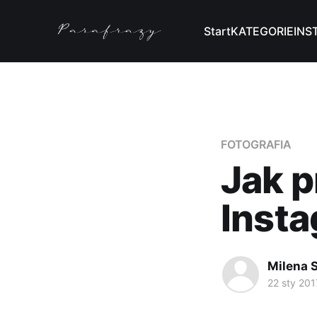
Start
KATEGORIE
INS
FOTOGRAFIA
Jak p
Inst
Milena 
22 sty 201