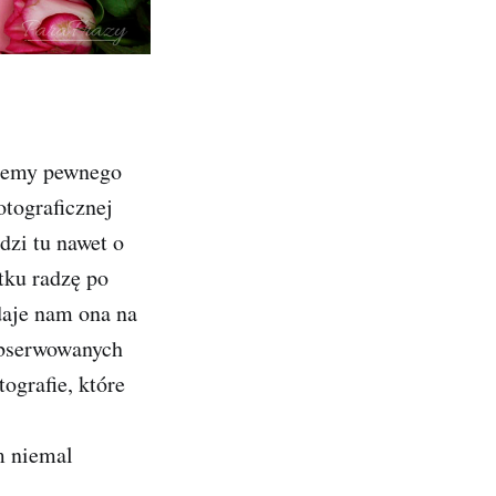
dziemy pewnego
otograficznej
dzi tu nawet o
tku radzę po
daje nam ona na
obserwowanych
ografie, które
am niemal